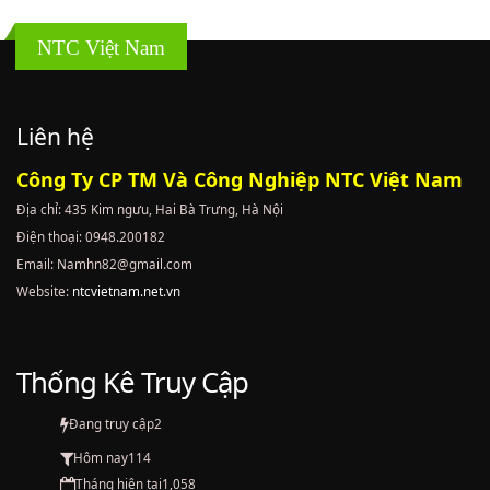
NTC Việt Nam
Liên hệ
Công Ty CP TM Và Công Nghiệp NTC Việt Nam
Địa chỉ: 435 Kim ngưu, Hai Bà Trưng, Hà Nội
Điện thoại: 0948.200182
Email: Namhn82@gmail.com
Website:
ntcvietnam.net.vn
Thống Kê Truy Cập
Đang truy cập
2
Hôm nay
114
Tháng hiện tại
1,058