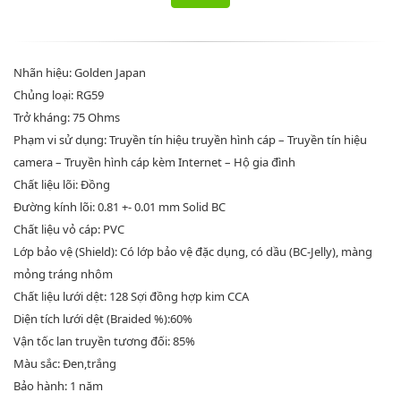
Nhãn hiệu: Golden Japan
Chủng loại: RG59
Trở kháng: 75 Ohms
Phạm vi sử dụng: Truyền tín hiệu truyền hình cáp – Truyền tín hiệu
camera – Truyền hình cáp kèm Internet – Hộ gia đình
Chất liệu lõi: Đồng
Đường kính lõi: 0.81 +- 0.01 mm Solid BC
Chất liệu vỏ cáp: PVC
Lớp bảo vệ (Shield): Có lớp bảo vệ đặc dụng, có dầu (BC-Jelly), màng
mỏng tráng nhôm
Chất liệu lưới dệt: 128 Sợi đồng hợp kim CCA
Diện tích lưới dệt (Braided %):60%
Vận tốc lan truyền tương đối: 85%
Màu sắc: Đen,trắng
Bảo hành: 1 năm