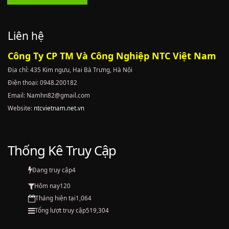
Liên hệ
Công Ty CP TM Và Công Nghiệp NTC Việt Nam
Địa chỉ: 435 Kim ngưu, Hai Bà Trưng, Hà Nội
Điện thoại: 0948.200182
Email: Namhn82@gmail.com
Website:
ntcvietnam.net.vn
Thống Kê Truy Cập
Đang truy cập
4
Hôm nay
120
Tháng hiện tại
1,064
Tổng lượt truy cập
519,304