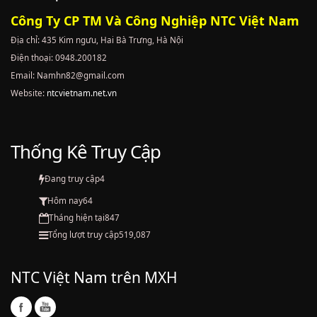
Công Ty CP TM Và Công Nghiệp NTC Việt Nam
Địa chỉ: 435 Kim ngưu, Hai Bà Trưng, Hà Nội
Điện thoại: 0948.200182
Email: Namhn82@gmail.com
Website:
ntcvietnam.net.vn
Thống Kê Truy Cập
Đang truy cập
4
Hôm nay
64
Tháng hiện tại
847
Tổng lượt truy cập
519,087
NTC Việt Nam trên MXH