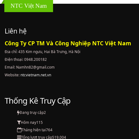
NTC Việt Nam
Liên hệ
Công Ty CP TM Và Công Nghiệp NTC Việt Nam
Địa chỉ: 435 Kim ngưu, Hai Bà Trưng, Hà Nội
Điện thoại: 0948.200182
Email: Namhn82@gmail.com
Website:
ntcvietnam.net.vn
Thống Kê Truy Cập
Đang truy cập
2
Hôm nay
115
Tháng hiện tại
764
Tổng lượt truy cập
519,004