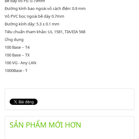
Bề dày vỏ PE: 0.19mm
Đường kính bao ngoài vỏ cách điện: 0.9 mm
Vỏ PVC bọc ngoài bề dày 0.7mm
Đường kính dây: 5.3 ± 0.1 mm
Tiêu chuẩn tham khảo: UL 1581, TIA/EIA 568
Ứng dụng
100 Base − T4
100 Base − TX
100 VG - Any LAN
1000Base - T
SẢN PHẨM MỚI HƠN